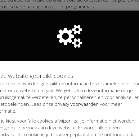
evens, schade aan apparatuur of programma's.
ch tot het uiterste in om de rechten op teksten, foto's, illustratie
e respecteren. De auteursrechten, merkenrechten en/of enige an
t berusten bij het bedrijf dat van dit materiaal of recht gebruik m
r worden geüpload op Stichting Dudok kamermuziekfestival Kampen,
chten van derde partijen op dat materiaal. De actiestarter, deelne
an derden wegens het schenden van auteursrechten.
ze website gebruikt cookies
ze cookies worden gebruikt om informatie te verzamelen over ho
fwikkeling van transacties via deze website. Over transacties wor
 met onze website omgaat. We gebruiken deze informatie om je
aa B.V. (member of iRaiser Group) zijn niet aansprakelijk voor de
bruiksgemak te verbeteren, te personaliseren en voor analyse- e
erde bedrag en de betaalmethode.
etdoeleinden. Lees onze
privacy voorwaarden
voor meer
ormatie.
 je kiest voor 'alle cookies afwijzen' zal je informatie niet worden
ns (“persoonsgegevens”) in de elektronische correspondentie met 
olgd bij je bezoek aan deze website. Er wordt alleen een
l Kampen en Kentaa B.V. (member of iRaiser Group) met de groots
odzakelijke) cookie in je browser geplaatst om te onthouden dat 