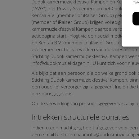
Dudok kamermuziekfestival Kampen en Kentaa B.V
nie
(“AVG”), het Privacy Statement en het Cookie State
Kentaa B.V. (member of iRaiser Group) geldt te alle
(member of iRaiser Group) krijgen volledig inzicht
kamermuziekfestival Kampen daartoe verplicht is op
actiepagina start, inlogt via een social media pro
en Kentaa B.V. (member of iRaiser Group) en gebru
evenementen, het verwerken van donaties en om u
Stichting Dudok kamermuziekfestival Kampen wens
info@dudokmuziekdagen.nl. U kunt zich voor nieuw
Als blijkt dat een persoon die op welke grond ook
Stichting Dudok kamermuziekfestival Kampen, binn
een ouder of verzorger zijn afgegeven. Indien die
persoonsgegevens.
Op de verwerking van persoonsgegevens is altijd 
Intrekken structurele donaties
Indien u een machtiging heeft afgegeven voor een 
een e-mail te sturen naar info@dudokmuziekdagen