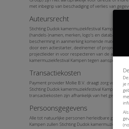
met inbegrip van beschadiging of verlies van geg
Auteursrecht
Stichting Dudok kamermuziekfestival Kampen spant zi
(handels-)namen, merken, logo's en databanken t
bescherming in aanmerking komende materiaal of rech
door een actiestarter, deelnemer of projectleide
projectleider in voor respecteren van de auteursre
kamermuziekfestival Kampen tegen aanspraken v
De
Transactiekosten
De
Payment provider Mollie B.V. draagt zorg voor de a
je
Stichting Dudok kamermuziekfestival Kampen en Kent
ge
transactiekosten zijn afhankelijk van het gedone
me
inf
Persoonsgegevens
Als
Alle tot natuurlijke personen herleidbare gegeve
gev
Kampen zullen Stichting Dudok kamermuziekfestiva
(no