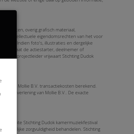
s, kaarten, overig grafisch materiaal,
dere intellectuele eigendomsrechten van het voor
aakt. Indien foto's, illustraties en dergelijke
 dan staat de actiestarter, deelnemer of
mer of projectleider vrijwaart Stichting Dudok
e
den door Mollie B.V. transactiekosten berekend.
 dienstverlening van Mollie B.V.. De exacte
n
de website Stichting Dudok kamermuziekfestival
t mogelijke zorgvuldigheid behandelen. Stichting
je