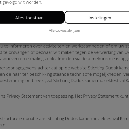
. (member of iRaiser Group) leven daarbij de bepalingen van d
t gevolgd wilt worden.
ment na. Stichting Dudok kamermuziekfestival Kampen geldt te alle
n tijde als 'verwerker' in de zin van artikel 4 sub f AVG. Stichti
Alles toestaan
Instellingen
 in uw gegevens. Uw gegevens worden niet aan derden verstrekt of 
 grond van een wettelijke voorschrift, gerechtelijk vonnis of amb
Alle cookies afwijzen
fiel of e-mailadres, of een donatie doet, worden uw gegevens vast
iken uw gegevens ter ondersteuning respectievelijk uitvoering va
 te informeren over activiteiten en werkzaamheden of om uw ste
t te ontvangen of bezwaar wilt maken tegen de verwerking van u
sbrieven en e-mailings ook afmelden via de afmeldlink die is op
 persoonsgegevens achterlaat op de website Stichting Dudok kamer
en de haar ter beschikking staande technische mogelijkheden, v
 toestemming ontbreekt, zal Stichting Dudok kamermuziekfestival 
ons Privacy Statement van toepassing. Het Privacy Statement kun
structurele donatie aan Stichting Dudok kamermuziekfestival Kamp
.nl.