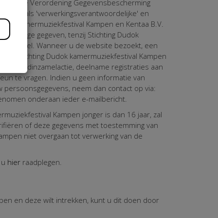
e Algemene Verordening Gegevensbescherming
n tijde als 'verwerkingsverantwoordelijke' en
ng Dudok kamermuziekfestival Kampen en Kentaa B.V.
ter inzage gegeven, tenzij Stichting Dudok
telijk bevel. Wanneer u de website bezoekt, een
gelegd. Stichting Dudok kamermuziekfestival Kampen
n uw geldinzamelactie, deelname registraties aan
un te vragen. Indien u geen informatie van
w persoonsgegevens, neem dan contact op via:
genomen onderaan ieder e-mailbericht.
muziekfestival Kampen jonger is dan 16 jaar, zal
erifiëren of deze gegevens met toestemming van
Kampen niet overgaan tot verwerking van de
t u
hier
raadplegen.
en en deze wilt intrekken, kunt u dit doen door