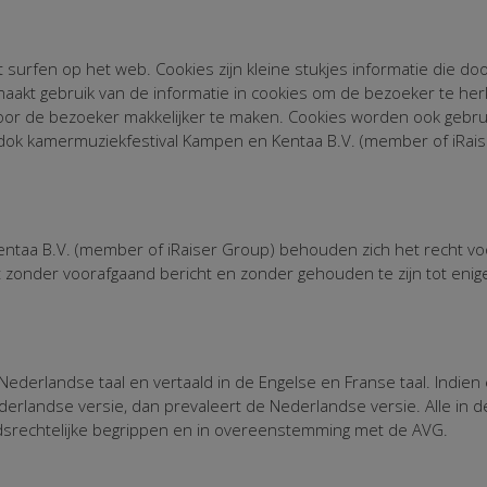
surfen op het web. Cookies zijn kleine stukjes informatie die 
aakt gebruik van de informatie in cookies om de bezoeker te he
or de bezoeker makkelijker te maken. Cookies worden ook gebruikt
Dudok kamermuziekfestival Kampen en Kentaa B.V. (member of iRai
ntaa B.V. (member of iRaiser Group) behouden zich het recht voo
t zonder voorafgaand bericht en zonder gehouden te zijn tot enig
derlandse taal en vertaald in de Engelse en Franse taal. Indien 
erlandse versie, dan prevaleert de Nederlandse versie. Alle i
srechtelijke begrippen en in overeenstemming met de AVG.