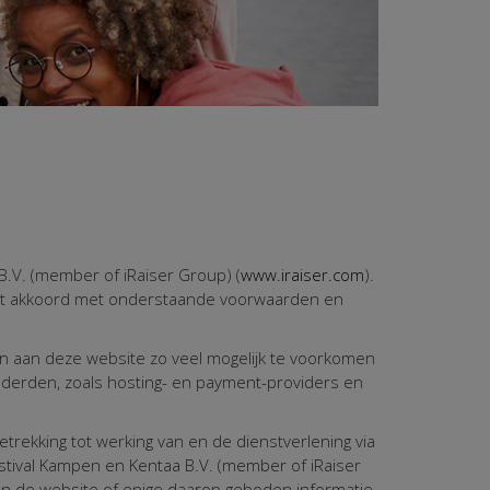
.V. (member of iRaiser Group) (
www.iraiser.com
).
gaat akkoord met onderstaande voorwaarden en
n aan deze website zo veel mogelijk te voorkomen
an derden, zoals hosting- en payment-providers en
rekking tot werking van en de dienstverlening via
estival Kampen en Kentaa B.V. (member of iRaiser
 van de website of enige daarop geboden informatie,