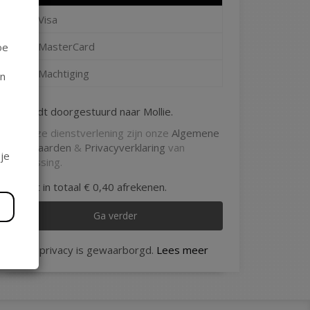
Visa
MasterCard
oe
Machtiging
en
Je wordt doorgestuurd naar Mollie.
Op onze dienstverlening zijn onze
Algemene
Voorwaarden
&
Privacyverklaring
van
je
toepassing.
Je gaat in totaal
€ 0,40
afrekenen.
Ga verder
Je privacy is gewaarborgd.
Lees meer