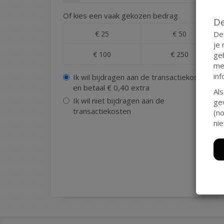
Of kies een vaak gekozen bedrag
De
De
€ 25
€ 50
je
€ 100
€ 250
ge
me
inf
Ik wil bijdragen aan de transactiekosten
en betaal € 0,40 extra
Als
Ik wil niet bijdragen aan de
ge
transactiekosten
(no
nie