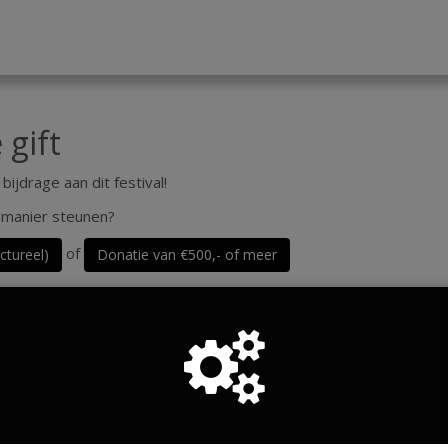
 gift
ijdrage aan dit festival!
 manier steunen?
of
ctureel)
Donatie van €500,- of meer
Doneren als persoon