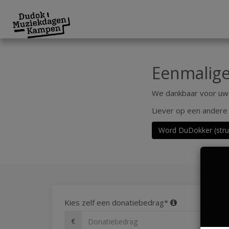
Eenmalige
We dankbaar voor uw b
Liever op een andere
Word DuDokker (stru
Kies zelf een donatiebedrag*
€