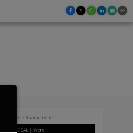
𝕏
Kies een betaalmethode
iDEAL | Wero