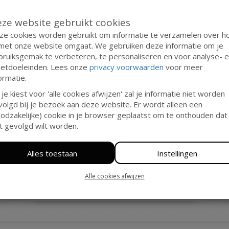
Doneren als bedrijf
ze website gebruikt cookies
Voornaam*
ze cookies worden gebruikt om informatie te verzamelen over h
 met onze website omgaat. We gebruiken deze informatie om je
bruiksgemak te verbeteren, te personaliseren en voor analyse- 
Tussenv.
Achternaam*
etdoeleinden. Lees onze
privacy voorwaarden
voor meer
ormatie.
 je kiest voor 'alle cookies afwijzen' zal je informatie niet worden
volgd bij je bezoek aan deze website. Er wordt alleen een
E-mailadres*
odzakelijke) cookie in je browser geplaatst om te onthouden dat 
t gevolgd wilt worden.
Alles toestaan
Instellingen
Ja, ik wil de nieuwsbrief ontvangen
Wil je op de hoogte blijven van onze
Alle cookies afwijzen
activiteiten? Schrijf je dan in!